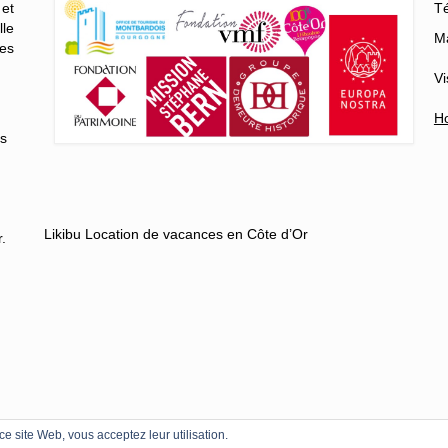
 et
Té
lle
Ma
es
Vi
Ho
es
Likibu Location de vacances en Côte d’Or
.
 ce site Web, vous acceptez leur utilisation.