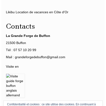
Likibu Location de vacances en Côte d’Or
Contacts
La Grande Forge de Buffon
21500 Buffon
Tél : 07 57 10 20 99
Mail : grandeforgedebuffon@gmail.com
Visite en
Confidentialité et cookies : ce site utilise des cookies. En continuant à
Horaires
-
Tarifs
-
Accès
-
Mécénat
-
360°