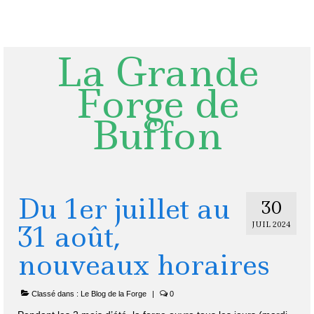
Rechercher
:
La Grande
Forge de
Buffon
Du 1er juillet au
30
31 août,
JUIL 2024
nouveaux horaires
Classé dans :
Le Blog de la Forge
|
0