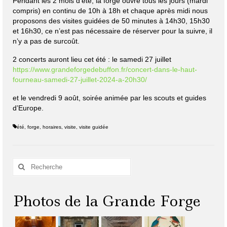
Pendant les 2 mois d’été, la forge ouvre tous les jours (mardi
compris) en continu de 10h à 18h et chaque après midi nous
proposons des visites guidées de 50 minutes à 14h30, 15h30
et 16h30, ce n’est pas nécessaire de réserver pour la suivre, il
n’y a pas de surcoût.
2 concerts auront lieu cet été : le samedi 27 juillet
https://www.grandeforgedebuffon.fr/concert-dans-le-haut-
fourneau-samedi-27-juillet-2024-a-20h30/
et le vendredi 9 août, soirée animée par les scouts et guides
d’Europe.
été
,
forge
,
horaires
,
visite
,
visite guidée
Rechercher
:
Photos de la Grande Forge