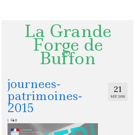
Rechercher
:
La Grande
Forge de
Buffon
journees-
21
patrimoines-
SEP 2015
2015
|
0