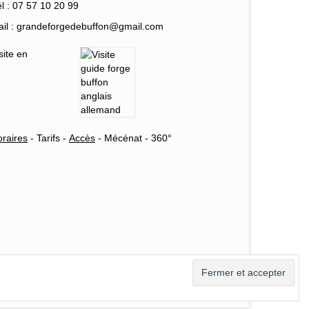
l : 07 57 10 20 99
il : grandeforgedebuffon@gmail.com
site en
raires
-
Tarifs
-
Accès
-
Mécénat
-
360°
es Forge de Buffon
Registre Public d’Accessibilité
Plan du site – Menu