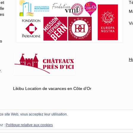
 et
Té
lle
Ma
es
Vi
es
Ho
.
Likibu Location de vacances en Côte d’Or
 ce site Web, vous acceptez leur utilisation.
Mentions légal
ez :
Politique relative aux cookies