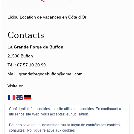
Likibu Location de vacances en Côte d’Or
Contacts
La Grande Forge de Buffon
21500 Buffon
Tél : 07 57 10 20 99
Mail : grandeforgedebuffon@gmail.com
Visite en
Confidentialité et cookies : ce site utilise des cookies. En continuant à
Horaires
-
Tarifs
-
Accès
-
Mécénat
-
360°
utiliser ce site Web, vous acceptez leur utilisation.
Pour en savoir plus, notamment sur la façon de contrôler les cookies,
Mentions légales Forge de Buffon
Registre Public d’Accessibilité
consultez :
Politique relative aux cookies
Plan du site – Menu