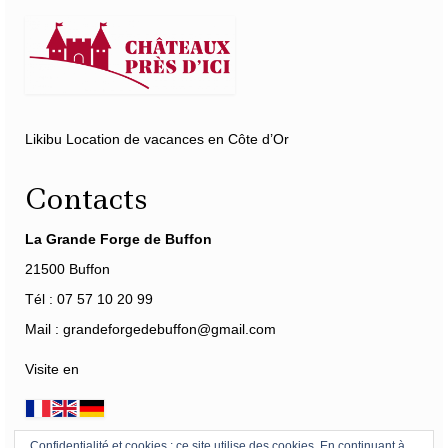
Likibu Location de vacances en Côte d’Or
Contacts
La Grande Forge de Buffon
21500 Buffon
Tél : 07 57 10 20 99
Mail : grandeforgedebuffon@gmail.com
Visite en
Confidentialité et cookies : ce site utilise des cookies. En continuant à
Horaires
-
Tarifs
-
Accès
-
Mécénat
-
360°