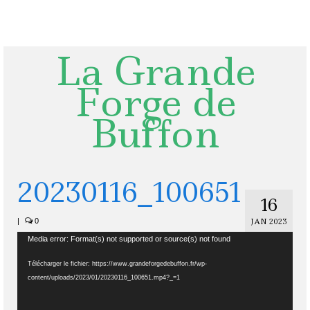
Rechercher
:
La Grande
Forge de
Buffon
20230116_100651
16
|
0
JAN 2023
Lecteur
Media error: Format(s) not supported or source(s) not found
vidéo
Télécharger le fichier: https://www.grandeforgedebuffon.fr/wp-
content/uploads/2023/01/20230116_100651.mp4?_=1