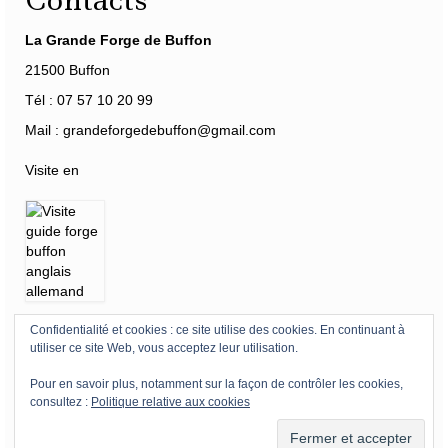
La Grande Forge de Buffon
21500 Buffon
Tél : 07 57 10 20 99
Mail : grandeforgedebuffon@gmail.com
Visite en
Confidentialité et cookies : ce site utilise des cookies. En continuant à
Horaires
-
Tarifs
-
Accès
-
Mécénat
-
360°
utiliser ce site Web, vous acceptez leur utilisation.
Pour en savoir plus, notamment sur la façon de contrôler les cookies,
Mentions légales Forge de Buffon
Registre Public d’Accessibilité
consultez :
Politique relative aux cookies
Plan du site – Menu
© 2026 La Grande Forge de Buffon by EB & AM