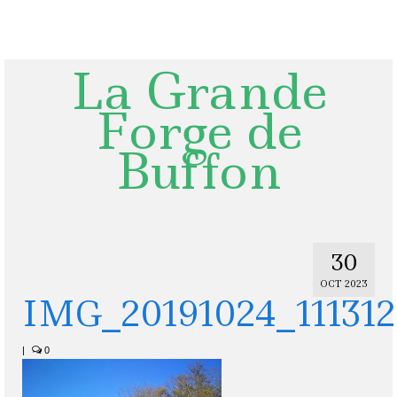
Rechercher
:
La Grande
Forge de
Buffon
30
OCT 2023
IMG_20191024_111312
|
0