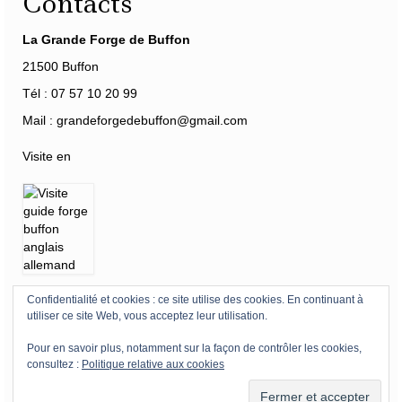
Contacts
La Grande Forge de Buffon
21500 Buffon
Tél : 07 57 10 20 99
Mail : grandeforgedebuffon@gmail.com
Visite en
Confidentialité et cookies : ce site utilise des cookies. En continuant à
Horaires
-
Tarifs
-
Accès
-
Mécénat
-
360°
utiliser ce site Web, vous acceptez leur utilisation.
Pour en savoir plus, notamment sur la façon de contrôler les cookies,
Mentions légales Forge de Buffon
Registre Public d’Accessibilité
consultez :
Politique relative aux cookies
Plan du site – Menu
© 2026 La Grande Forge de Buffon by EB & AM