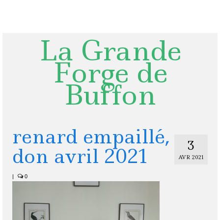
Rechercher
:
La Grande
Forge de
Buffon
renard empaillé,
3
don avril 2021
AVR 2021
|
0