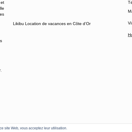
 et
Té
lle
Ma
es
Vi
Likibu Location de vacances en Côte d’Or
Ho
es
.
 ce site Web, vous acceptez leur utilisation.