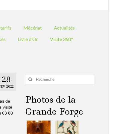
Rechercher
:
tarifs
Mécénat
Actualités
cès
Livre d’Or
Visite 360°
28
Rechercher
:
FÉV 2022
Photos de la
pas de
 visite
Grande Forge
u 03 80