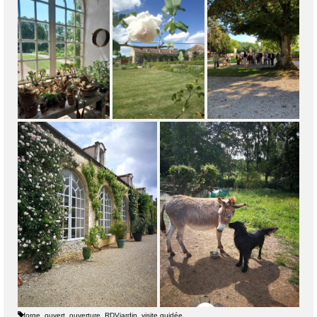
forge
,
ouvert
,
ouverture
,
RDVjardin
,
visite guidée