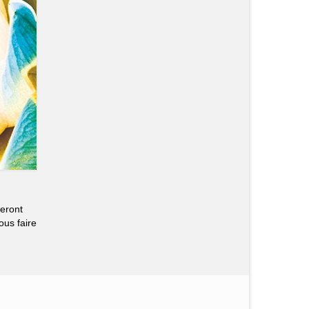
seront
ous faire