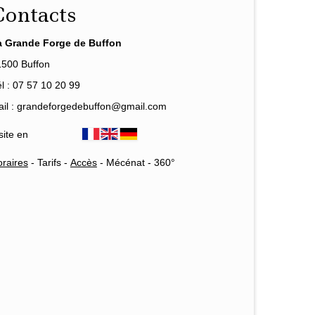
Contacts
a Grande Forge de Buffon
1500 Buffon
l : 07 57 10 20 99
il : grandeforgedebuffon@gmail.com
site en
raires
-
Tarifs
-
Accès
-
Mécénat
-
360°