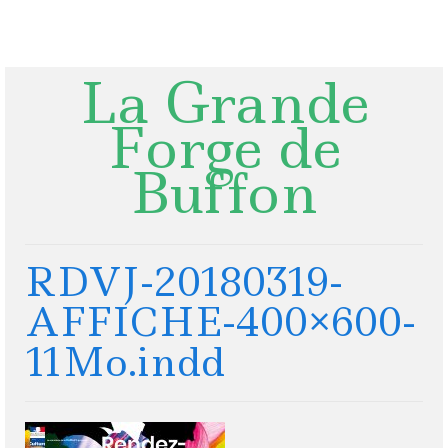
Rechercher
:
La Grande
Forge de
Buffon
RDVJ-20180319-
AFFICHE-400×600-
11Mo.indd