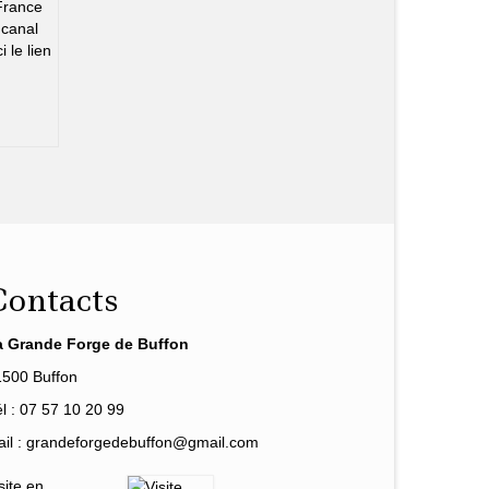
France
 canal
 le lien
Contacts
a Grande Forge de Buffon
1500 Buffon
l : 07 57 10 20 99
il : grandeforgedebuffon@gmail.com
site en