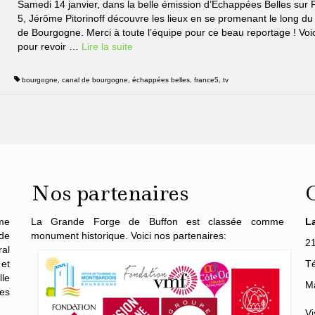
Samedi 14 janvier, dans la belle émission d’Echappées Belles sur 
5, Jérôme Pitorinoff découvre les lieux en se promenant le long du
de Bourgogne. Merci à toute l’équipe pour ce beau reportage ! Voici
pour revoir …
Lire la suite­­
bourgogne
,
canal de bourgogne
,
échappées belles
,
france5
,
tv
Nos partenaires
me
La Grande Forge de Buffon est classée comme
L
de
monument historique. Voici nos partenaires:
2
al
 et
Té
lle
Ma
es
Vi