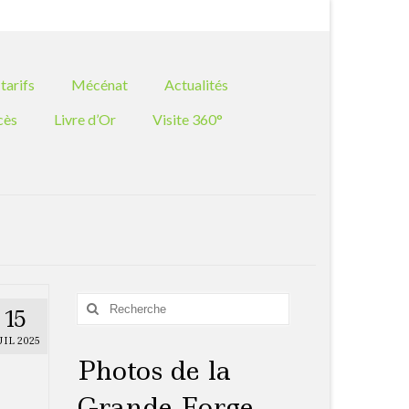
Rechercher
:
tarifs
Mécénat
Actualités
cès
Livre d’Or
Visite 360°
Rechercher
15
:
UIL 2025
Photos de la
Grande Forge