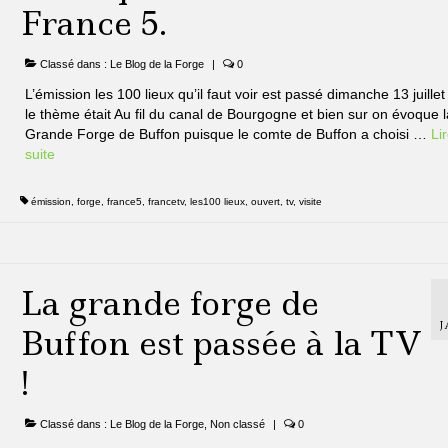
France 5.
Classé dans :
Le Blog de la Forge
|
0
L’émission les 100 lieux qu’il faut voir est passé dimanche 13 juillet
le thème était Au fil du canal de Bourgogne et bien sur on évoque l
Grande Forge de Buffon puisque le comte de Buffon a choisi …
Lir
suite­­
émission
,
forge
,
france5
,
francetv
,
les100 lieux
,
ouvert
,
tv
,
visite
La grande forge de
J
Buffon est passée à la TV
!
Classé dans :
Le Blog de la Forge
,
Non classé
|
0