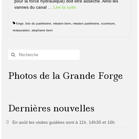
pour la force hydraulique) doit être asséché. Ainsi les
vannes du canal …
Lire la suite­­
forge
,
loto du patrimoine
,
mission bern
,
mission patrimoine
,
ouverture
,
restauration
,
stephane bern
Rechercher
:
Photos de la Grande Forge
Dernières nouvelles
En août les visites guidées sont à 11h, 14h30 et 16h