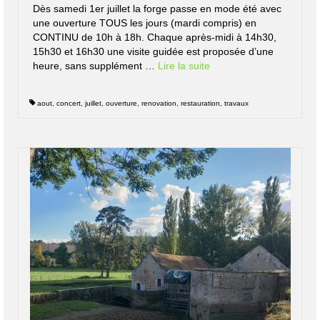
Dès samedi 1er juillet la forge passe en mode été avec
une ouverture TOUS les jours (mardi compris) en
CONTINU de 10h à 18h. Chaque après-midi à 14h30,
15h30 et 16h30 une visite guidée est proposée d’une
heure, sans supplément …
Lire la suite­­
aout
,
concert
,
juillet
,
ouverture
,
renovation
,
restauration
,
travaux