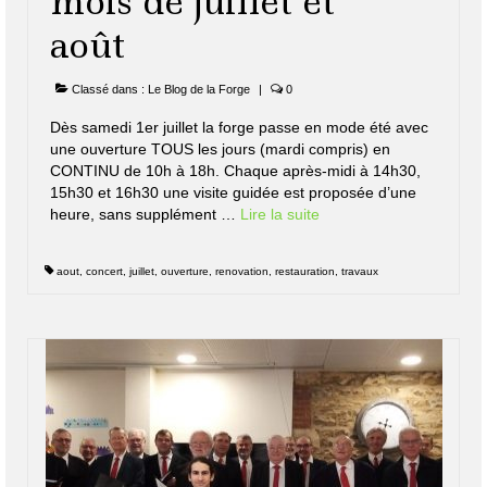
mois de juillet et
août
Classé dans :
Le Blog de la Forge
|
0
Dès samedi 1er juillet la forge passe en mode été avec
une ouverture TOUS les jours (mardi compris) en
CONTINU de 10h à 18h. Chaque après-midi à 14h30,
15h30 et 16h30 une visite guidée est proposée d’une
heure, sans supplément …
Lire la suite­­
aout
,
concert
,
juillet
,
ouverture
,
renovation
,
restauration
,
travaux