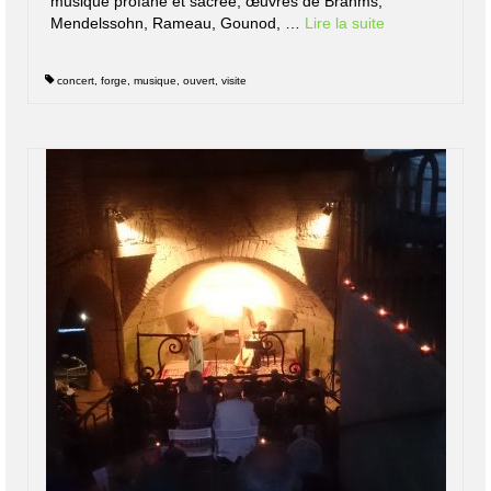
musique profane et sacrée, œuvres de Brahms,
Mendelssohn, Rameau, Gounod, …
Lire la suite­­
concert
,
forge
,
musique
,
ouvert
,
visite