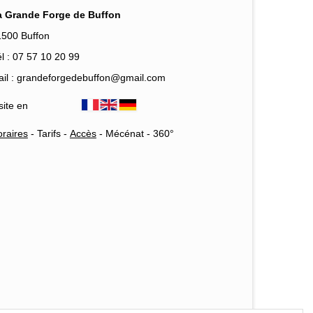
a Grande Forge de Buffon
1500 Buffon
l : 07 57 10 20 99
il : grandeforgedebuffon@gmail.com
site en
raires
-
Tarifs
-
Accès
-
Mécénat
-
360°