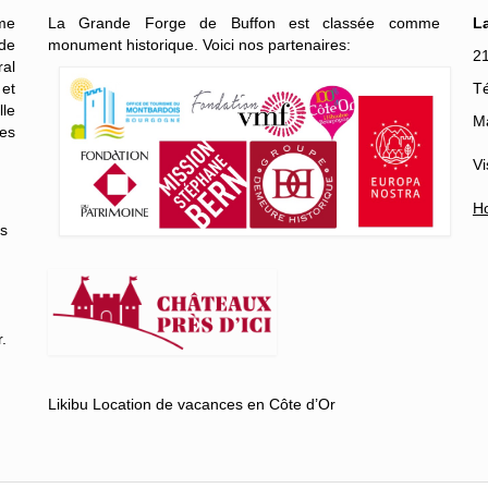
me
La Grande Forge de Buffon est classée comme
L
de
monument historique. Voici nos partenaires:
2
al
 et
Té
lle
Ma
es
Vi
Ho
es
.
Likibu Location de vacances en Côte d’Or