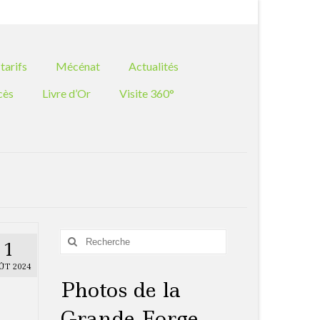
Rechercher
:
tarifs
Mécénat
Actualités
cès
Livre d’Or
Visite 360°
Rechercher
1
:
ÛT 2024
Photos de la
Grande Forge