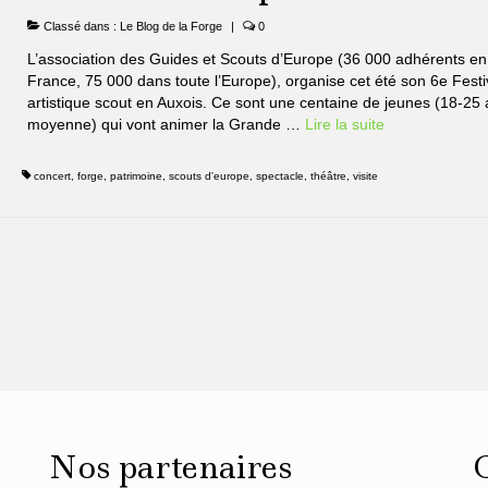
Classé dans :
Le Blog de la Forge
|
0
L’association des Guides et Scouts d’Europe (36 000 adhérents en
France, 75 000 dans toute l’Europe), organise cet été son 6e Festi
artistique scout en Auxois. Ce sont une centaine de jeunes (18-25
moyenne) qui vont animer la Grande …
Lire la suite­­
concert
,
forge
,
patrimoine
,
scouts d'europe
,
spectacle
,
théâtre
,
visite
Nos partenaires